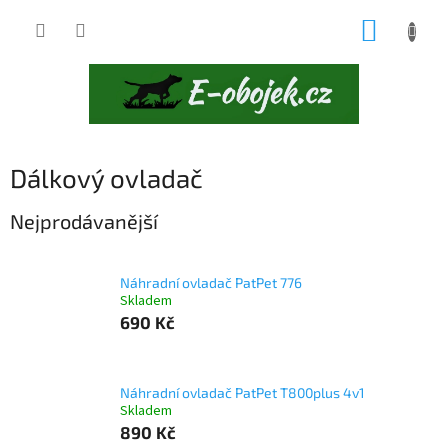
Přejít
NÁKUP
na
obsah
KOŠÍK
Dálkový ovladač
Nejprodávanější
Náhradní ovladač PatPet 776
Skladem
690 Kč
Náhradní ovladač PatPet T800plus 4v1
Skladem
890 Kč