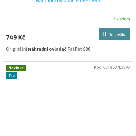
Náhradní ovladač PatPet 886
Skladem
Do košíku
749 Kč
Originální
Náhradní ovladač
PatPet 886
Kód:
00T800PLUS-O
Novinka
Tip