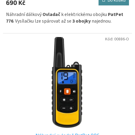
690 Kč
je
5,0
z
Náhradní dálkový
Ovladač
k elektrickému obojku
PatPet
5
776
. Vysílačku l
ze spárovat až se
3 obojky
najednou.
hvězdiček.
Kód:
00886-O