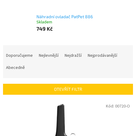
Náhradní ovladač PatPet 886
Skladem
749 Kč
Ř
a
Doporučujeme
Nejlevnější
Nejdražší
Nejprodávanější
z
e
Abecedně
n
í
p
OTEVŘÍT FILTR
r
o
V
Kód:
00720-O
d
ý
u
p
k
i
t
s
ů