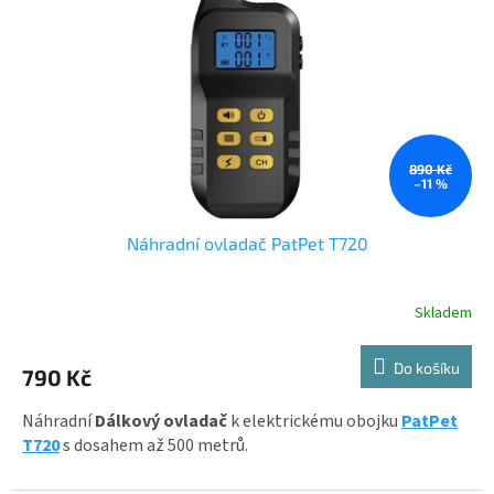
p
r
o
d
u
k
t
ů
890 Kč
–11 %
Náhradní ovladač PatPet T720
Skladem
Do košíku
790 Kč
Náhradní
Dálkový ovladač
k elektrickému obojku
PatPet
T720
s dosahem až 500 metrů.