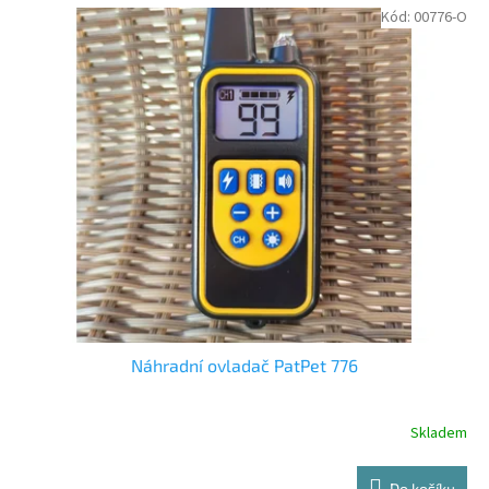
Kód:
00776-O
Náhradní ovladač PatPet 776
Skladem
Průměrné
hodnocení
produktu
Do košíku