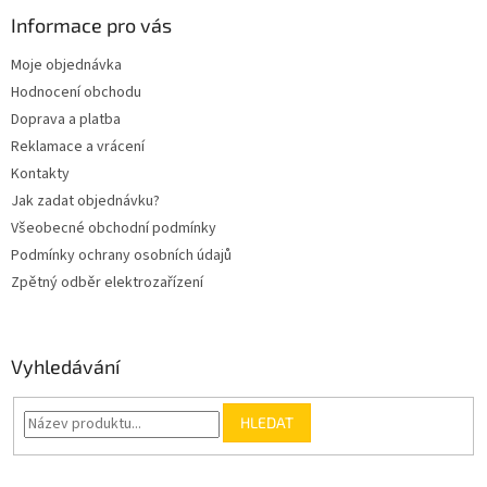
p
cvičit
.
a
a
Informace pro vás
c
t
í
Moje objednávka
í
p
Hodnocení obchodu
r
v
Doprava a platba
k
Reklamace a vrácení
y
Kontakty
v
ý
Jak zadat objednávku?
p
Všeobecné obchodní podmínky
i
Podmínky ochrany osobních údajů
s
u
Zpětný odběr elektrozařízení
Vyhledávání
HLEDAT