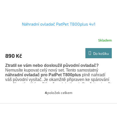
Náhradní ovladač PatPet T800plus 4v1
Skladem
Do košíku
890 Kč
Ztratil se vám nebo dosloužil původní ovladač?
Nemusíte kupovat celý nový set
.
Tento samostatný
náhradní ovladač pro PatPet T800plus
plně nahradí
váš původní vysílač
.
Je okamžitě připraven ke spárování
s vaším stávajícím přijímačem (obojkem)
.
Dopřejte si opět
klidné a bezpečné venčení s plnou kontrolou nad
4
položek celkem
výcvikem
.
O
v
*
100% kompatibilita
s modelem PatPet T800plus
.
l
Z
á
á
*
Blesková expedice do 24 hodin
– ať můžete brzy zase
d