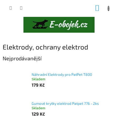
Přejít
NÁKUP
na
obsah
KOŠÍK
Elektrody, ochrany elektrod
Nejprodávanější
Náhradní Elektrody pro PatPet T800
Skladem
179 Kč
Gumové krytky elektrod Patpet 776 - 2ks
Skladem
129 Kč