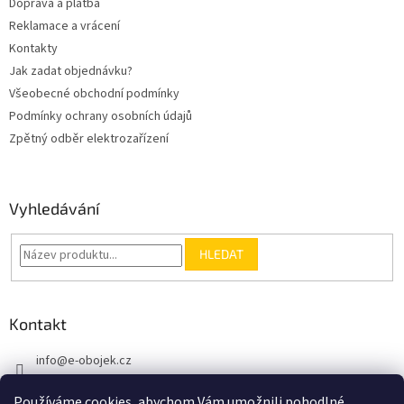
Doprava a platba
k
Reklamace a vrácení
y
Kontakty
v
ý
Jak zadat objednávku?
p
Všeobecné obchodní podmínky
i
Podmínky ochrany osobních údajů
s
u
Zpětný odběr elektrozařízení
Vyhledávání
HLEDAT
Kontakt
info
@
e-obojek.cz
+420 721 307 905
Používáme cookies, abychom Vám umožnili pohodlné