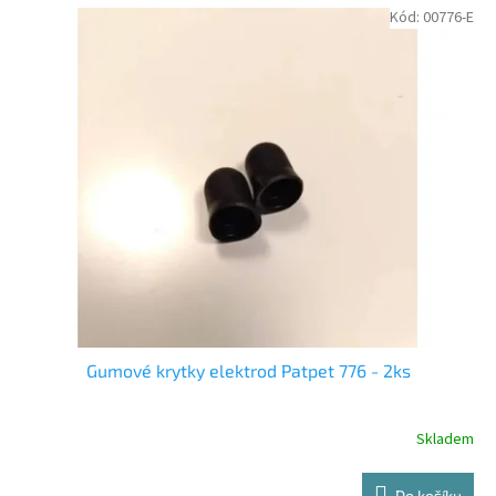
Kód:
00776-E
Gumové krytky elektrod Patpet 776 - 2ks
Skladem
Průměrné
hodnocení
produktu
Do košíku