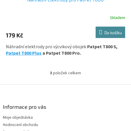
Skladem
Průměrné
hodnocení
produktu
Do košíku
179 Kč
je
5,0
z
Náhradní elektrody pro výcvikový obojek
Patpet T800 S,
5
Patpet T800 Plus
a Patpet T800 Pro.
hvězdiček.
3
položek celkem
O
v
l
Z
á
á
d
p
a
a
Informace pro vás
c
t
í
Moje objednávka
í
p
Hodnocení obchodu
r
v