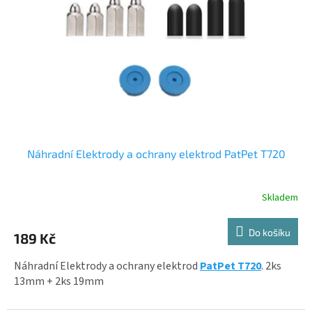
p
r
o
d
u
k
t
ů
Náhradní Elektrody a ochrany elektrod PatPet T720
Skladem
Průměrné
hodnocení
produktu
Do košíku
189 Kč
je
5,0
z
Náhradní Elektrody a ochrany elektrod
PatPet T720
. 2ks
5
13mm + 2ks 19mm
hvězdiček.