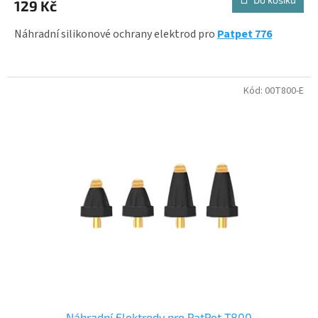
129 Kč
je
5,0
z
Náhradní silikonové ochrany elektrod pro
Patpet 776
5
hvězdiček.
Kód:
00T800-E
Náhradní Elektrody pro PatPet T800