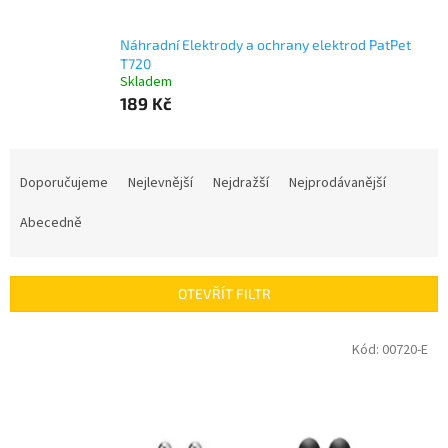
Náhradní Elektrody a ochrany elektrod PatPet
T720
Skladem
189 Kč
Ř
a
Doporučujeme
Nejlevnější
Nejdražší
Nejprodávanější
z
e
Abecedně
n
í
p
OTEVŘÍT FILTR
r
o
V
Kód:
00720-E
d
ý
u
p
k
i
t
s
ů