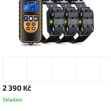
2 390 Kč
Měrná
Skladem
cena: