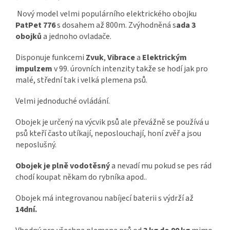
Nový model velmi populárního elektrického obojku
PatPet 776
s dosahem až 800m. Zvýhodněná s
ada 3
obojků
a jednoho ovladače.
Disponuje funkcemi
Zvuk
,
Vibrace
a
Elektrickým
impulzem
v 99. úrovních intenzity takže se hodí jak pro
malé, střední tak i velká plemena psů.
Velmi jednoduché ovládání.
Obojek je určený na výcvik psů ale převážně se používá u
psů kteří často utíkají, neposlouchají, honí zvěř a jsou
neposlušný.
Obojek je plně vodotěsný
a nevadí mu pokud se pes rád
chodí koupat někam do rybníka apod..
Obojek má integrovanou nabíjecí baterii s výdrží až
14dní.