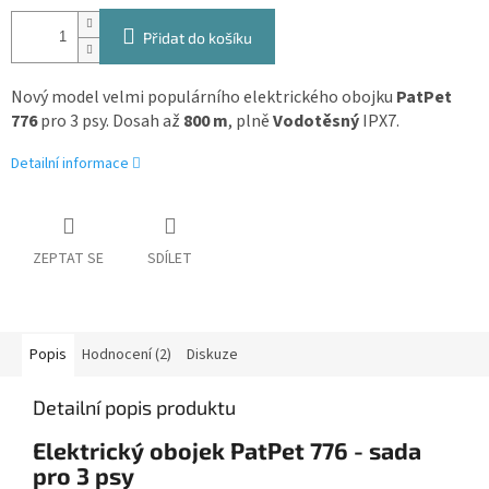
Přidat do košíku
Nový model velmi populárního elektrického obojku
PatPet
776
pro 3 psy. Dosah až
800 m
, plně
Vodotěsný
IPX7.
Detailní informace
ZEPTAT SE
SDÍLET
Popis
Hodnocení (2)
Diskuze
Detailní popis produktu
Elektrický obojek PatPet 776 - sada
pro 3 psy