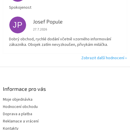
Spokojenost
Josef Popule
JP
Hodnocení obchodu je 5 z 5 hvězdiček.
27.7.2026
Dobrý obchod, rychlé dodání včetně vzorného informování
zákazníka. Obojek zatím nevyzkoušen, přivykám miláčka.
Zobrazit další hodnocení
Z
á
p
a
Informace pro vás
t
Moje objednávka
í
Hodnocení obchodu
Doprava a platba
Reklamace a vrácení
Kontakty