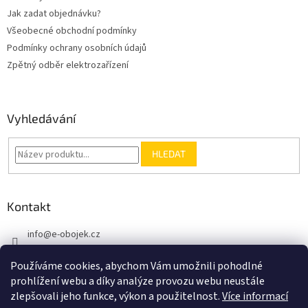
Jak zadat objednávku?
Všeobecné obchodní podmínky
Podmínky ochrany osobních údajů
Zpětný odběr elektrozařízení
Vyhledávání
HLEDAT
Kontakt
info
@
e-obojek.cz
+420 721 307 905
Používáme cookies, abychom Vám umožnili pohodlné
prohlížení webu a díky analýze provozu webu neustále
zlepšovali jeho funkce, výkon a použitelnost.
Více informací