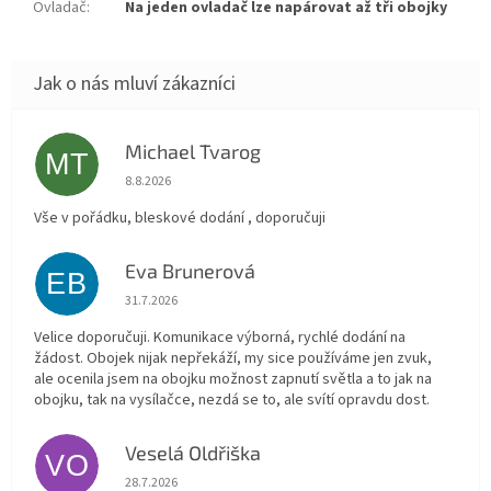
Ovladač
:
Na jeden ovladač lze napárovat až tři obojky
Michael Tvarog
MT
Hodnocení obchodu je 5 z 5 hvězdiček.
8.8.2026
Vše v pořádku, bleskové dodání , doporučuji
Eva Brunerová
EB
Hodnocení obchodu je 5 z 5 hvězdiček.
31.7.2026
Velice doporučuji. Komunikace výborná, rychlé dodání na
žádost. Obojek nijak nepřekáží, my sice používáme jen zvuk,
ale ocenila jsem na obojku možnost zapnutí světla a to jak na
obojku, tak na vysílačce, nezdá se to, ale svítí opravdu dost.
Veselá Oldřiška
VO
Hodnocení obchodu je 5 z 5 hvězdiček.
28.7.2026