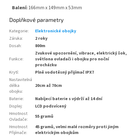
Balení:
166mm x 149mm x 53mm
Doplňkové parametry
Kategorie
:
Elektronické obojky
Záruka
:
2 roky
Dosah
:
800m
Zvukové upozornění, vibrace, elektrický šok,
Funkce
:
světlona ovladači i obojku pro noční
procházku
Krytí
:
Plně vodotěsný přijímač IPX7
Nastavitelná
délka
20cm až 70cm
obojku
:
Baterie
:
Nabíjecí baterie s výdrží až 14 dní
Displej
:
LCD podsvícený
Hmotnost
55 gramů
Ovladače
:
Hmotnost
45 gramů, velmi malé rozměry proti jiným
Přijímače
:
elektrickým obojkům