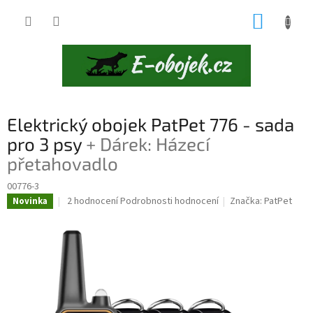
Přejít
NÁKUP
na
obsah
KOŠÍK
Elektrický obojek PatPet 776 - sada
pro 3 psy
+ Dárek: Házecí
přetahovadlo
00776-3
Průměrné
2 hodnocení
Podrobnosti hodnocení
Značka:
PatPet
Novinka
hodnocení
produktu
je
5,0
z
5
hvězdiček.