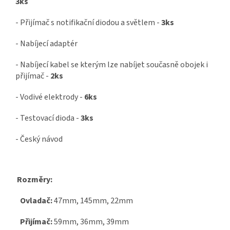
3ks
- Přijímač s notifikační diodou a světlem -
3ks
- Nabíjecí adaptér
- Nabíjecí kabel se kterým lze nabíjet současně obojek i
přijímač -
2ks
- Vodivé elektrody -
6ks
- Testovací dioda -
3ks
- Český návod
Rozměry:
Ovladač:
47mm, 145mm, 22mm
Přijímač:
59mm, 36mm, 39mm