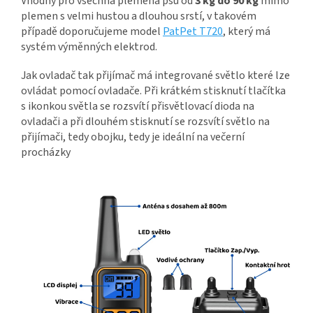
Vhodný pro všechna plemena psů od
3 kg do 90 kg
mimo
plemen s velmi hustou a dlouhou srstí, v takovém
případě doporučujeme model
PatPet T720
, který má
systém výměnných elektrod.
Jak ovladač tak přijímač má integrované světlo které lze
ovládat pomocí ovladače. Při krátkém stisknutí tlačítka
s ikonkou světla se rozsvítí přisvětlovací dioda na
ovladači a při dlouhém stisknutí se rozsvítí světlo na
přijímači, tedy obojku, tedy je ideální na večerní
procházky