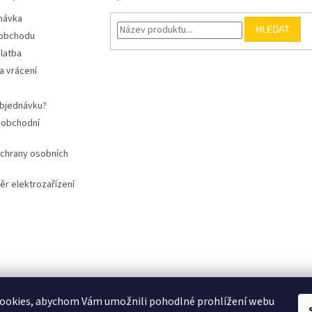
návka
HLEDAT
 obchodu
latba
a vrácení
objednávku?
 obchodní
chrany osobních
r elektrozařízení
ookies, abychom Vám umožnili pohodlné prohlížení webu