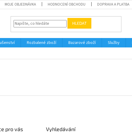
MOJE OBJEDNÁVKA
HODNOCENÍ OBCHODU
DOPRAVA A PLATBA
HLEDAT
lušenství
Rozbalené zboží
Bazarové zboží
Služby
e pro vás
Vyhledávání