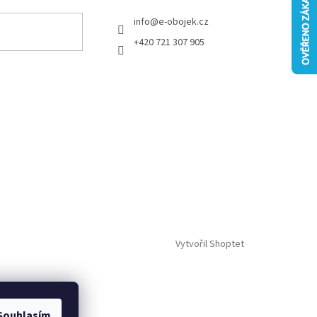
info
@
e-obojek.cz
+420 721 307 905
Vytvořil Shoptet
Souhlasím