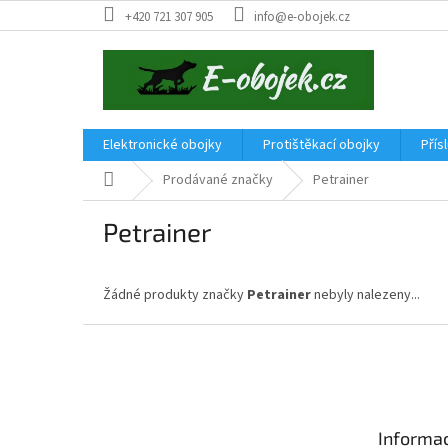
Přejít
+420 721 307 905
info@e-obojek.cz
na
obsah
Elektronické obojky
Protištěkací obojky
Přís
Domů
Prodávané značky
Petrainer
Petrainer
Žádné produkty značky
Petrainer
nebyly nalezeny...
Z
á
p
a
t
Informac
í